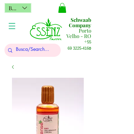
BRL (R$)
Schwaab
Company
Porto
Velho - RO
+
55
0
69 3225-416