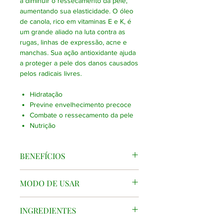
a diminuir o ressecamento da pele,
aumentando sua elasticidade. O óleo
de canola, rico em vitaminas E e K, é
um grande aliado na luta contra as
rugas, linhas de expressão, acne e
manchas. Sua ação antioxidante ajuda
a proteger a pele dos danos causados
​​pelos radicais livres.
Hidratação
Previne envelhecimento precoce
Combate o ressecamento da pele
Nutrição
BENEFÍCIOS
Hidratação; Previne envelhecimento
MODO DE USAR
precoce; Combate o ressecamento da
pele; Nutrição
No banho, com a pele úmida, aplique
INGREDIENTES
o óleo desodorante hidratante