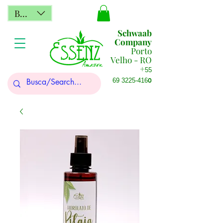
BRL (R$)
Schwaab
Company
Porto
Velho - RO
+
55
0
69 3225-416