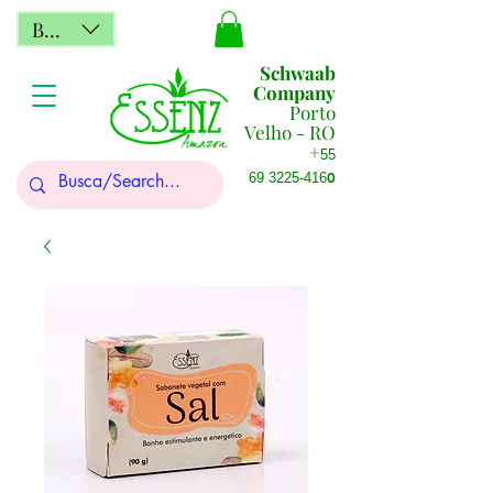
BRL (R$)
Schwaab
Company
Porto
Velho - RO
+
55
0
69 3225-416